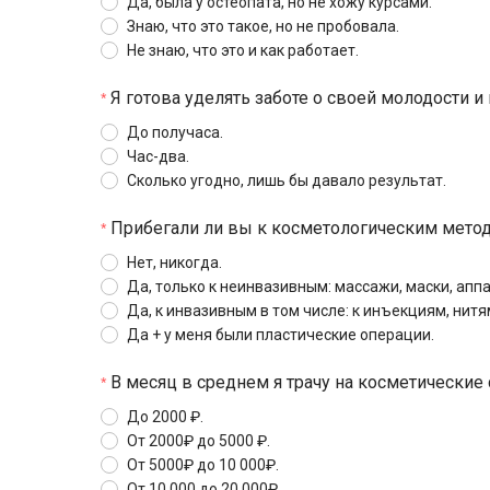
Да, была у остеопата, но не хожу курсами.
Знаю, что это такое, но не пробовала.
Не знаю, что это и как работает.
Я готова уделять заботе о своей молодости и
До получаса.
Час-два.
Сколько угодно, лишь бы давало результат.
Прибегали ли вы к косметологическим мето
Нет, никогда.
Да, только к неинвазивным: массажи, маски, апп
Да, к инвазивным в том числе: к инъекциям, нитям
Да + у меня были пластические операции.
В месяц в среднем я трачу на косметические 
До 2000 ₽.
От 2000₽ до 5000 ₽.
От 5000₽ до 10 000₽.
От 10 000 до 20 000₽