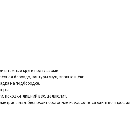
и и тёмные круги под глазами.
лёзная борозда, контуры скул, впалые щёки.
ладка на подбородке.
неры.
и, походки, лишний вес, целлюлит.
мметрия лица, беспокоит состояние кожи, хочется заняться профи